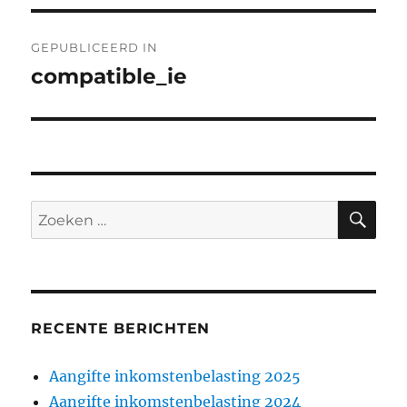
Bericht
GEPUBLICEERD IN
navigatie
compatible_ie
ZO
Zoeken
naar:
RECENTE BERICHTEN
Aangifte inkomstenbelasting 2025
Aangifte inkomstenbelasting 2024