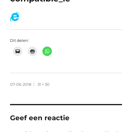
Dit delen:
Geplaatst
Volledige
07-06-2018
31 × 30
op
grootte
Geef een reactie