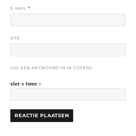
E-MAIL
*
SITE
VUL EEN ANTWOORD IN IN CIJFERS:
vier × twee =