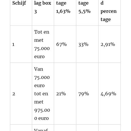
Schijf
lag box
tage
tage
d
3
1,63%
5,5%
percen
tage
Tot en
met
1
67%
33%
2,91%
75.000
euro
Van
75.000
euro
2
tot en
21%
79%
4,69%
met
975.00
0 euro
Vanaf