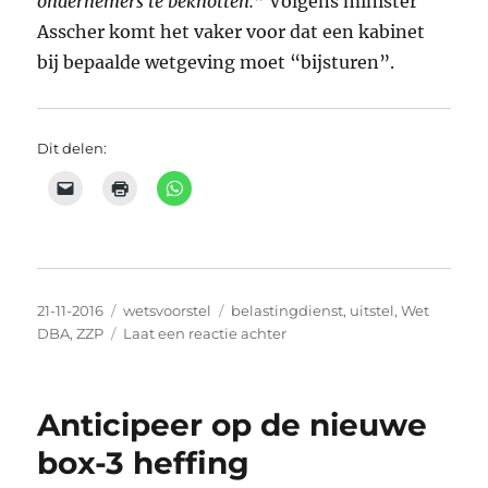
ondernemers te beknotten.
” Volgens minister
Asscher komt het vaker voor dat een kabinet
bij bepaalde wetgeving moet “bijsturen”.
Dit delen:
Geplaatst
Categorieën
Tags
21-11-2016
wetsvoorstel
belastingdienst
,
uitstel
,
Wet
op
op
DBA
,
ZZP
Laat een reactie achter
Uitstel
Wet
DBA
Anticipeer op de nieuwe
tot
2018
box-3 heffing