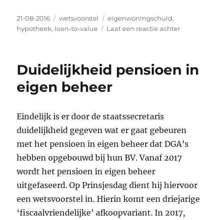
Geplaatst
Categorieën
Tags
21-08-2016
wetsvoorstel
eigenwoningschuld
,
op
op
hypotheek
,
loan-to-value
Laat een reactie achter
Meer
ruimte
hypotheek
Duidelijkheid pensioen in
voor
tweeverdien
eigen beheer
in
2017
Eindelijk is er door de staatssecretaris
duidelijkheid gegeven wat er gaat gebeuren
met het pensioen in eigen beheer dat DGA’s
hebben opgebouwd bij hun BV. Vanaf 2017
wordt het pensioen in eigen beheer
uitgefaseerd. Op Prinsjesdag dient hij hiervoor
een wetsvoorstel in. Hierin komt een driejarige
‘fiscaalvriendelijke’ afkoopvariant. In 2017,