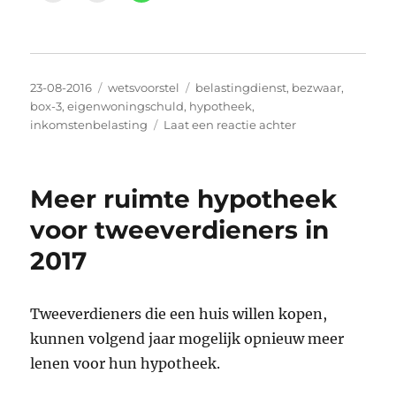
Geplaatst
Categorieën
Tags
23-08-2016
wetsvoorstel
belastingdienst
,
bezwaar
,
op
box-3
,
eigenwoningschuld
,
hypotheek
,
op
inkomstenbelasting
Laat een reactie achter
Anticipeer
op
de
Meer ruimte hypotheek
nieuwe
box-
voor tweeverdieners in
3
2017
heffing
Tweeverdieners die een huis willen kopen,
kunnen volgend jaar mogelijk opnieuw meer
lenen voor hun hypotheek.